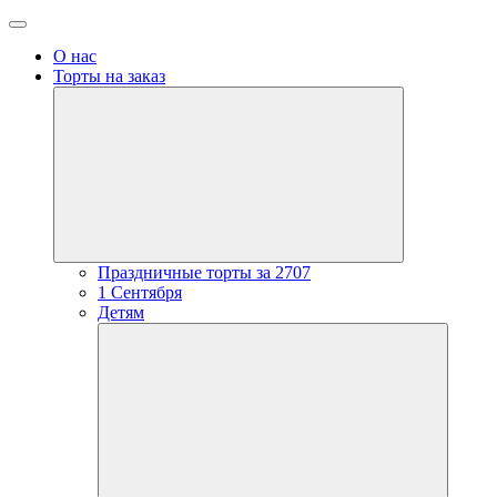
О нас
Торты на заказ
open
dropdown
menu
Праздничные торты за 2707
1 Сентября
Детям
open
dropdow
menu