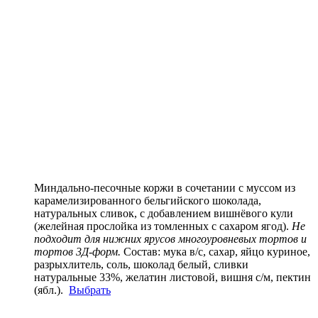
Миндально-песочные коржи в сочетании с муссом из
карамелизированного бельгийского шоколада,
натуральных сливок, с добавлением вишнёвого кули
(желейная прослойка из томленных с сахаром ягод).
Не
подходит для нижних ярусов многоуровневых тортов и
тортов 3Д-форм.
Состав:
мука в/с, сахар, яйцо куриное,
разрыхлитель, соль, шоколад белый, сливки
натуральные 33%,
желатин листовой, вишня с/м, пектин
(ябл.).
Выбрать