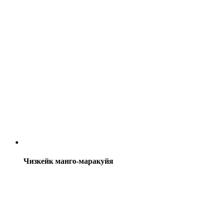
Чизкейк манго-маракуйя