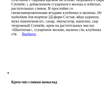
Cremette, с добавлением сгущенного молока и взбитых
растительных сливок. В прослойке со
свежезамороженными ягодами клубники и малины.
Не
подходит для тортов 3Д-форм
Состав:
яйцо куриное,
мука пшеничная в/с, сахар, эмульгатор, ванилин, сыр
творожный Cremette, крем на растительных маслах
«Шантипак», сгущенное молоко, малина с/м, клубника
с/м.
Выбрать
Крем-чиз сливки-шоколад