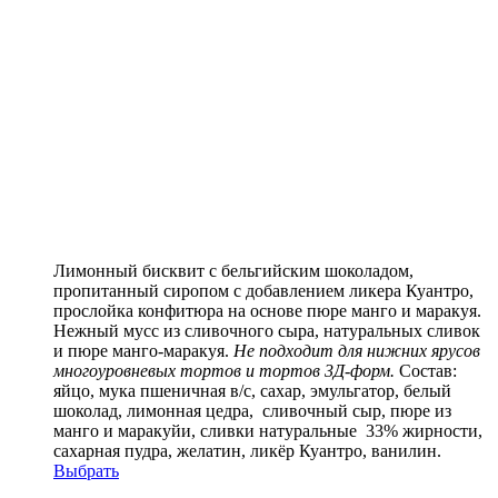
Лимонный бисквит с бельгийским шоколадом,
пропитанный сиропом с добавлением ликера Куантро,
прослойка конфитюра на основе пюре манго и маракуя.
Нежный мусс из сливочного сыра, натуральных сливок
и пюре манго-маракуя.
Не подходит для нижних ярусов
многоуровневых тортов и тортов 3Д-форм.
Состав:
яйцо, мука пшеничная в/с, сахар, эмульгатор, белый
шоколад, лимонная цедра, сливочный сыр, пюре из
манго и маракуйи, сливки натуральные 33% жирности,
сахарная пудра, желатин, ликёр Куантро, ванилин.
Выбрать