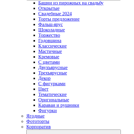
Башни из пирожных на свадьбу
Открытые
Свадебные 2024
Торты предложение
Фальш-ярус
Шоколадные
Торжество
Годовщина
Классические
Мастичные
Кремовые
С цветами
Двухъярусные
Трехъярусные
Декор
С фигурками
Цвет
Тематические
Оригинальные
Караваи и рушники
Фигурки
Ягодные
Фототорты
Корпоратив
open