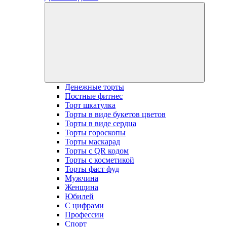
open
dropdow
menu
Денежные торты
Постные фитнес
Торт шкатулка
Торты в виде букетов цветов
Торты в виде сердца
Торты гороскопы
Торты маскарад
Торты с QR кодом
Торты с косметикой
Торты фаст фуд
Мужчина
Женщина
Юбилей
С цифрами
Профессии
Спорт