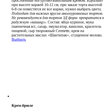
прослоенные йогуртово-ванильным кремом. Идеально
при высоте коржей 10-12 см, при заказе торта высотой
6-8 см поместятся не все коржи, нужно выбрать цвета.
Подходит для нижних ярусов многоуровневых тортов.
Не рекомендуется для тортов 3Д форм: превратится в
радужную «кашицу».
Состав:
яйцо куриное, мука
пшеничная в/с, сахар, эмульгатор, ванилин, краситель
пищевой, сыр творожный Cremette, крем на
растительных маслах «Шантипак», сгущенное молоко.
Выбрать
Крем-брюле