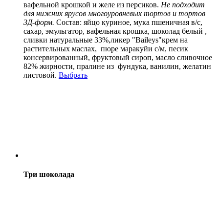
вафельной крошкой и желе из персиков.
Не подходит
для нижних ярусов многоуровневых тортов и тортов
3Д-форм.
Состав:
яйцо куриное, мука пшеничная в/с,
сахар, эмульгатор, вафельная крошка, шоколад белый ,
сливки натуральные 33%,ликер "Baileys"крем на
растительных маслах, пюре маракуйи с/м, песик
консервированный, фруктовый сироп, масло сливочное
82% жирности, пралине из фундука, ванилин, желатин
листовой.
Выбрать
Три шоколада