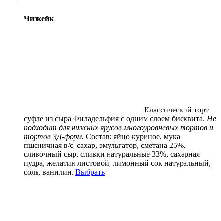
Чизкейк
Классический торт
суфле из сыра Филадельфия с одним слоем бисквита.
Не
подходит для нижних ярусов многоуровневых тортов и
тортов 3Д-форм.
Состав:
яйцо куриное, мука
пшеничная в/с, сахар, эмульгатор, сметана 25%,
сливочный сыр, сливки натуральные 33%, сахарная
пудра, желатин листовой, лимонный сок натуральный,
соль, ванилин.
Выбрать