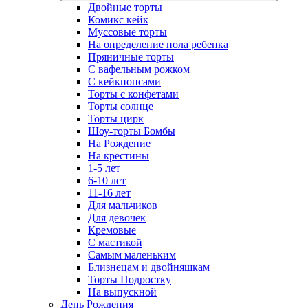
Двойные торты
Комикс кейк
Муссовые торты
На определение пола ребенка
Пряничные торты
С вафельным рожком
С кейкпопсами
Торты с конфетами
Торты солнце
Торты цирк
Шоу-торты Бомбы
На Рождение
На крестины
1-5 лет
6-10 лет
11-16 лет
Для мальчиков
Для девочек
Кремовые
С мастикой
Самым маленьким
Близнецам и двойняшкам
Торты Подростку
На выпускной
День Рождения