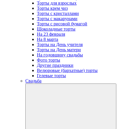
Торты для взрослых
Торты крем чиз
Торты с кристаллами
Торты с макарунами
Торты с рисовой бумагой
Шоколадные торты
На 23 февраля
На 8 марта
Торты на День учителя
Торты на День матери
На годовщину свадьбы
Фото торты
Другие праздники
Велюровые (бархатные) торты
Гелевые торты
Свадьба
open
dropdow
menu