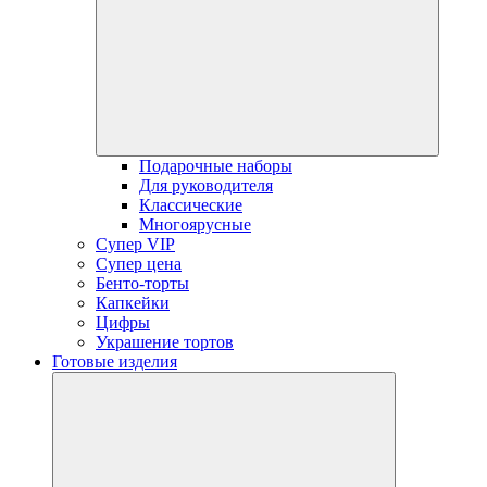
dropdow
menu
Подарочные наборы
Для руководителя
Классические
Многоярусные
Супер VIP
Супер цена
Бенто-торты
Капкейки
Цифры
Украшение тортов
Готовые изделия
open
dropdown
menu