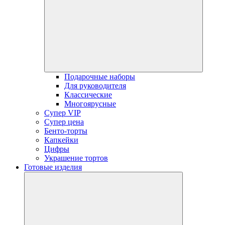
dropdow
menu
Подарочные наборы
Для руководителя
Классические
Многоярусные
Супер VIP
Супер цена
Бенто-торты
Капкейки
Цифры
Украшение тортов
Готовые изделия
open
dropdown
menu