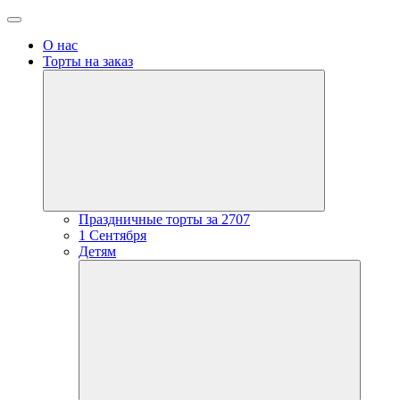
О нас
Торты на заказ
open
dropdown
menu
Праздничные торты за 2707
1 Сентября
Детям
open
dropdow
menu