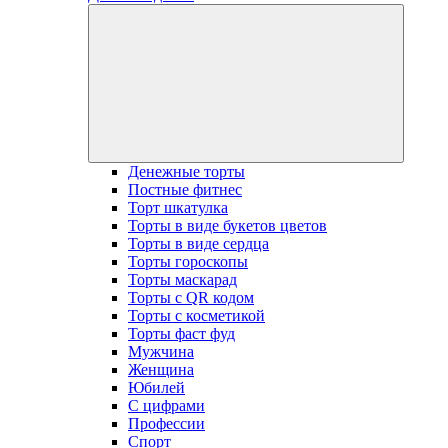
open
dropdow
menu
Денежные торты
Постные фитнес
Торт шкатулка
Торты в виде букетов цветов
Торты в виде сердца
Торты гороскопы
Торты маскарад
Торты с QR кодом
Торты с косметикой
Торты фаст фуд
Мужчина
Женщина
Юбилей
С цифрами
Профессии
Спорт