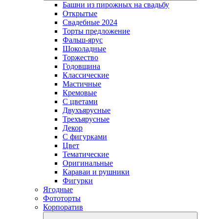
Башни из пирожных на свадьбу
Открытые
Свадебные 2024
Торты предложение
Фальш-ярус
Шоколадные
Торжество
Годовщина
Классические
Мастичные
Кремовые
С цветами
Двухъярусные
Трехъярусные
Декор
С фигурками
Цвет
Тематические
Оригинальные
Караваи и рушники
Фигурки
Ягодные
Фототорты
Корпоратив
open