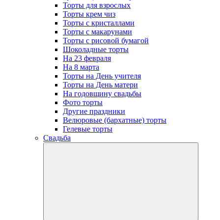
Торты для взрослых
Торты крем чиз
Торты с кристаллами
Торты с макарунами
Торты с рисовой бумагой
Шоколадные торты
На 23 февраля
На 8 марта
Торты на День учителя
Торты на День матери
На годовщину свадьбы
Фото торты
Другие праздники
Велюровые (бархатные) торты
Гелевые торты
Свадьба
open
dropdow
menu