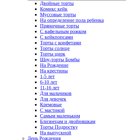
Двойные торты
Комикс кейк
Муссовые торты
На определение пола ребенка
Пряничные торты
С вафельным рожком
С кейкпопсами
Торты с конфетами
Торты солнце
Торты цирк
Шоу-торты Бомбы
На Рождение
На крестины
1-5 лет
6-10 лет
11-16 лет
Для мальчиков
Для девочек
Кремовые
С мастикой
Самым маленьким
Близнецам и двойняшкам
Торты Подростку
На выпускной
День Рождения