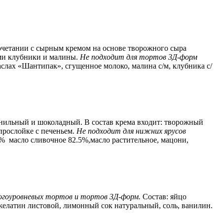
сочетании с сырным кремом на основе творожного сыра
ами клубники и малины.
Не подходит для тортов 3Д-форм
аслах «Шантипак», сгущенное молоко, малина с/м, клубника с/
анильный и шоколадный. В состав крема входит: творожный
 прослойке с печеньем.
Не подходит для нижних ярусов
3% масло сливочное 82.5%,масло растительное, мацони,
огоуровневых тортов и тортов 3Д-форм.
Состав:
яйцо
 желатин листовой, лимонный сок натуральный, соль, ванилин.