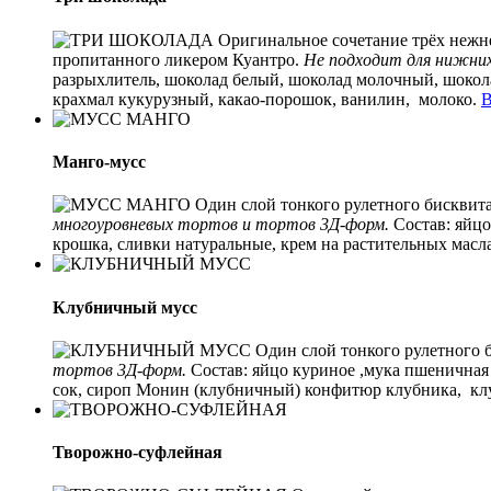
Оригинальное сочетание трёх нежне
пропитанного ликером Куантро.
Не подходит для нижних
разрыхлитель, шоколад белый, шоколад молочный, шокола
крахмал кукурузный, какао-порошок, ванилин, молоко.
В
Манго-мусс
Один слой тонкого рулетного бисквит
многоуровневых тортов и тортов 3Д-форм.
Состав:
яйцо
крошка, сливки натуральные, крем на растительных масл
Клубничный мусс
Один слой тонкого рулетного
тортов 3Д-форм.
Состав:
яйцо куриное ,мука пшеничная 
сок, сироп Монин (клубничный) конфитюр клубника, клу
Творожно-суфлейная