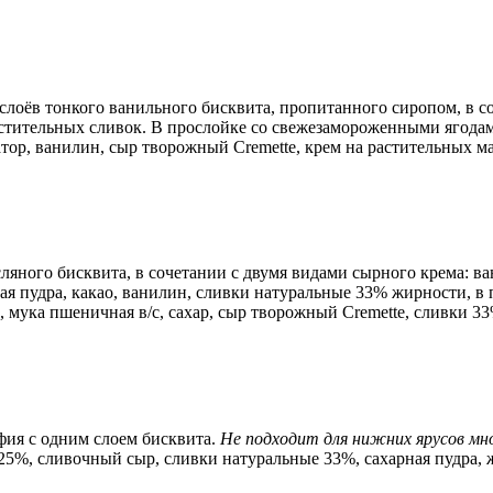
слоёв тонкого ванильного бисквита, пропитанного сиропом, в 
растительных сливок. В прослойке со свежезамороженными ягод
атор, ванилин, сыр творожный Cremette, крем на растительных м
ляного бисквита, в сочетании с двумя видами сырного крема: в
ная пудра, какао, ванилин, сливки натуральные 33% жирности, в
, мука пшеничная в/с, сахар, сыр творожный Cremette, сливки 3
фия с одним слоем бисквита.
Не подходит для нижних ярусов мн
а 25%, сливочный сыр, сливки натуральные 33%, сахарная пудра,