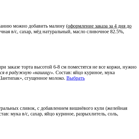
ланию можно добавить малину (
оформление заказа за 4 дня до
ная в/с, сахар, мёд натуральный, масло сливочное 82.5%,
 заказе торта высотой 6-8 см поместятся не все коржи, нужно
ся в радужную «кашицу».
Состав:
яйцо куриное, мука
«Шантипак», сгущенное молоко.
Выбрать
ральных сливок, с добавлением вишнёвого кули (желейная
став:
мука в/с, сахар, яйцо куриное, разрыхлитель, соль,