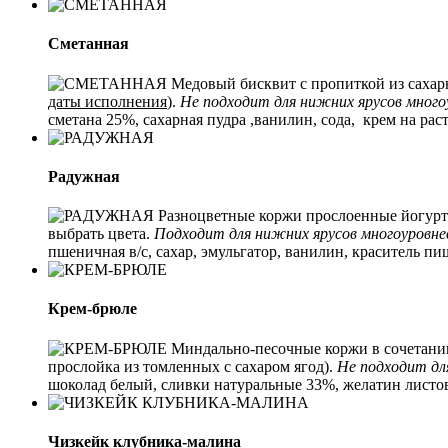
Сметанная
Медовый бисквит с пропиткой из сахарн
даты исполнения
).
Не подходит для нижних ярусов мног
сметана 25%, сахарная пудра ,ванилин, сода, крем на р
Радужная
Разноцветные коржи прослоенные йогуртов
выбрать цвета.
Подходит для нижних ярусов многоуровне
пшеничная в/с, сахар, эмульгатор, ванилин, краситель 
Крем-брюле
Миндально-песочные коржи в сочетании 
прослойка из томленных с сахаром ягод).
Не подходит дл
шоколад белый, сливки натуральные 33%,
желатин листов
Чизкейк клубника-малина