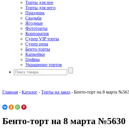
Торты для нее
Торты для него
Праздник
Свадьба
Ягодные
Фототорты
Корпоратив
Супер VIP торты
Супер цена
Бенто-торты
Капкейки
Цифры
Украшение тортов
Главная
-
Каталог
-
Торты на заказ
-
Бенто-торт на 8 марта №56
Бенто-торт на 8 марта №5630