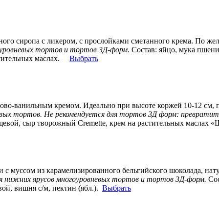
ого сиропа с ликером, с прослойками сметанного крема. По же
оуровневых тортов и тортов 3Д-форм.
Состав:
яйцо, мука пшенич
астительных маслах.
Выбрать
о-ванильным кремом. Идеально при высоте коржей 10-12 см, при
вых тортов. Не рекомендуется для тортов 3Д форм: превратит
пищевой, сыр творожный Cremette, крем на растительных маслах 
с муссом из карамелизированного бельгийского шоколада, нату
я нижних ярусов многоуровневых тортов и тортов 3Д-форм.
Со
ой, вишня с/м, пектин (ябл.).
Выбрать