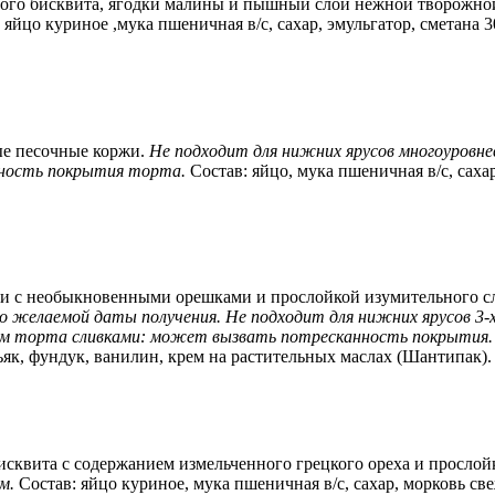
ного бисквита, ягодки малины и пышный слой нежной творожно
яйцо куриное ,мука пшеничная в/с, сахар, эмульгатор, сметана 
ые песочные коржи.
Не подходит для нижних ярусов многоуровн
ность покрытия торта.
Состав: я
йцо, мука пшеничная в/с, саха
нии с необыкновенными орешками и прослойкой изумительного
желаемой даты получения. Не подходит для нижних ярусов 3-х я
ем торта сливками: может вызвать потресканность покрытия.
ьяк, фундук, ванилин, крем на растительных маслах (Шантипак)
сквита с содержанием измельченного грецкого ореха и прослойк
м.
Состав: яйцо куриное, мука пшеничная в/с, сахар, морковь св