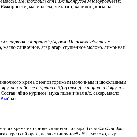
й массы.
Не подходит для нижних ярусов многоуровневых
30%жирности, малина с/м, желатин, ванилин, крем на
евых тортов и тортов 3Д-форм. Не рекомендуется с
р, масло сливочное, агар-агар, сгущенное молоко, лимонная
 сливочного крема с неповторимым молочным и шоколадным
русных и более тортов и 3Д-форм. Для торта в 2 яруса -
Состав:
яйцо куриное, мука пшеничная в/с, сахар, масло
.
Выбрать
ой из крема на основе сливочного сыра.
Не подходит для
ежая, грецкий орех ,масло сливочное82.5%, молоко, сыр