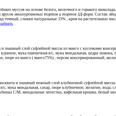
йших муссов на основе белого, молочного и горького шоколада,
 ярусов многоуровневых тортов и тортов 3Д-форм.
Состав:
яйц
д темный, сливки натуральные 33% , крем на растительных мас
ыбрать
а и пышный слой суфлейной массы из манго с кусочками консер
 куриное, мука пшеничная в/с, мука миндальная, цедра лимона, б
ах, пюре из манго ( манго75%) , персик консервированный, жела
 бисквита и пышный нежный слой клубничной суфлейной массы
в/с, мука миндальная, сахар, пюре клубничное, желатин, вода, 
бника С/М, миндальные лепестки, вафельная крошка, белый шо