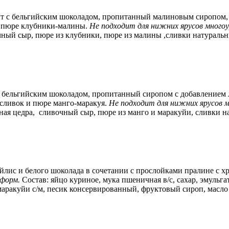
 с бельгийским шоколадом, пропитанный малиновым сиропом, 
и пюре клубники-малины.
Не подходит для нижних ярусов много
очный сыр, пюре из клубники, пюре из малины ,сливки натуральн
бельгийским шоколадом, пропитанный сиропом с добавлением л
 сливок и пюре манго-маракуя.
Не подходит для нижних ярусов 
нная цедра, сливочный сыр, пюре из манго и маракуйи, сливки
ейлис и белого шоколада в сочетании с прослойками пралине с 
-форм.
Состав:
яйцо куриное, мука пшеничная в/с, сахар, эмульг
маракуйи с/м, песик консервированный, фруктовый сироп, масл