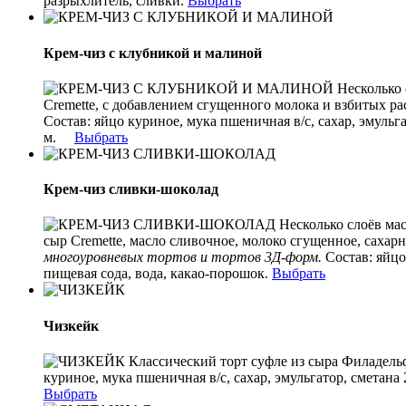
разрыхлитель,
сливки.
Выбрать
Крем-чиз с клубникой и малиной
Несколько 
Cremette, с добавлением сгущенного молока и взбитых 
Состав:
яйцо куриное, мука пшеничная в/с, сахар, эмульг
м.
Выбрать
Крем-чиз сливки-шоколад
Несколько слоёв мас
сыр Cremette, масло сливочное, молоко сгущенное, сахар
многоуровневых тортов и тортов 3Д-форм.
Состав:
яйцо
пищевая сода, вода, какао-порошок.
Выбрать
Чизкейк
Классический торт суфле из сыра Филадель
куриное, мука пшеничная в/с, сахар, эмульгатор, сметан
Выбрать