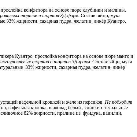
прослойка конфитюра на основе пюре клубники и малины.
уровневых тортов и тортов 3Д-форм.
Состав:
яйцо, мука
ые 33% жирности, сахарная пудра, желатин, ликёр Куантро,
икера Куантро, прослойка конфитюра на основе пюре манго и
многоуровневых тортов и тортов 3Д-форм.
Состав:
яйцо, мука
 натуральные 33% жирности,
сахарная пудра, желатин, ликёр
хрустящей вафельной крошкой и желе из персиков.
Не подходит
атор, вафельная крошка, шоколад белый , сливки натуральные
о сливочное 82% жирности, пралине из фундука, ванилин,