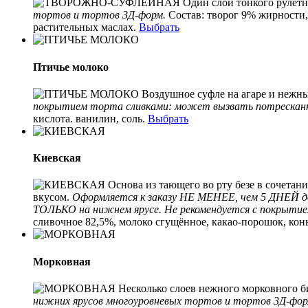
Один слой тонкого рулет
тортов и тортов 3Д-форм.
Состав:
творог 9% жирности, 
растительных маслах.
Выбрать
Птичье молоко
Воздушное суфле на агаре и нежн
покрытием торта сливками: может вызвать потрескан
кислота. ванилин, соль.
Выбрать
Киевская
Основа из тающего во рту безе в сочета
вкусом.
Оформляется к заказу НЕ МЕНЕЕ, чем 5 ДНЕЙ до 
ТОЛЬКО на нижнем ярусе. Не рекомендуется с покрыти
сливочное 82,5%, молоко сгущённое, какао-порошок, кон
Морковная
Несколько слоев нежного морковного би
нижних ярусов многоуровневых тортов и тортов 3Д-фор