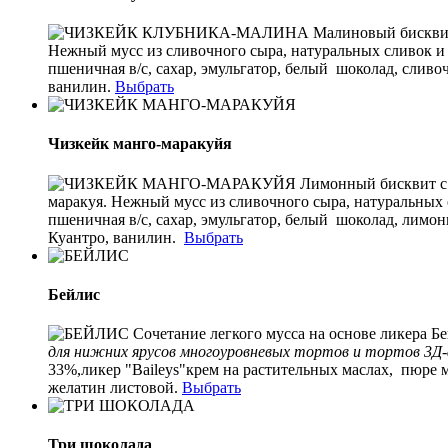
Малиновый бисквит
Нежный мусс из сливочного сыра, натуральных сливок 
пшеничная в/с, сахар, эмульгатор, белый шоколад, слив
ванилин.
Выбрать
Чизкейк манго-маракуйя
Лимонный бисквит с 
маракуя. Нежный мусс из сливочного сыра, натуральных
пшеничная в/с, сахар, эмульгатор, белый шоколад, лимо
Куантро, ванилин.
Выбрать
Бейлис
Сочетание легкого мусса на основе ликера Б
для нижних ярусов многоуровневых тортов и тортов 3Д
33%,ликер "Baileys"крем на растительных маслах, пюре 
желатин листовой.
Выбрать
Три шоколада