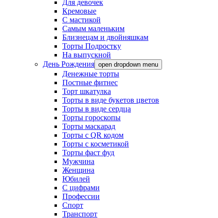
Для девочек
Кремовые
С мастикой
Самым маленьким
Близнецам и двойняшкам
Торты Подростку
На выпускной
День Рождения
open dropdown menu
Денежные торты
Постные фитнес
Торт шкатулка
Торты в виде букетов цветов
Торты в виде сердца
Торты гороскопы
Торты маскарад
Торты с QR кодом
Торты с косметикой
Торты фаст фуд
Мужчина
Женщина
Юбилей
С цифрами
Профессии
Спорт
Транспорт