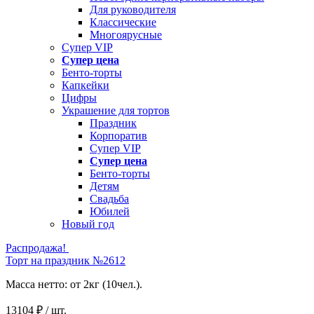
Для руководителя
Классические
Многоярусные
Супер VIP
Супер цена
Бенто-торты
Капкейки
Цифры
Украшение для тортов
Праздник
Корпоратив
Супер VIP
Супер цена
Бенто-торты
Детям
Свадьба
Юбилей
Новый год
Распродажа!
Торт на праздник №2612
Масса нетто: от 2кг (10чел.).
13104 ₽ / шт.