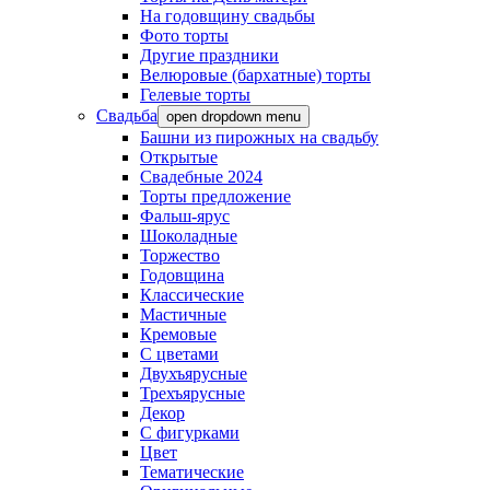
На годовщину свадьбы
Фото торты
Другие праздники
Велюровые (бархатные) торты
Гелевые торты
Свадьба
open dropdown menu
Башни из пирожных на свадьбу
Открытые
Свадебные 2024
Торты предложение
Фальш-ярус
Шоколадные
Торжество
Годовщина
Классические
Мастичные
Кремовые
С цветами
Двухъярусные
Трехъярусные
Декор
С фигурками
Цвет
Тематические