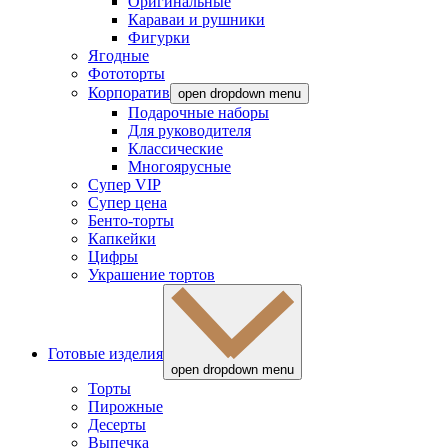
Оригинальные
Караваи и рушники
Фигурки
Ягодные
Фототорты
Корпоратив
open dropdown menu
Подарочные наборы
Для руководителя
Классические
Многоярусные
Супер VIP
Супер цена
Бенто-торты
Капкейки
Цифры
Украшение тортов
Готовые изделия
open dropdown menu
Торты
Пирожные
Десерты
Выпечка