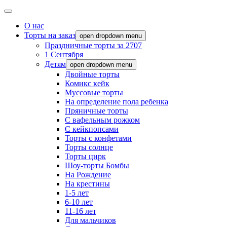
О нас
Торты на заказ
open dropdown menu
Праздничные торты за 2707
1 Сентября
Детям
open dropdown menu
Двойные торты
Комикс кейк
Муссовые торты
На определение пола ребенка
Пряничные торты
С вафельным рожком
С кейкпопсами
Торты с конфетами
Торты солнце
Торты цирк
Шоу-торты Бомбы
На Рождение
На крестины
1-5 лет
6-10 лет
11-16 лет
Для мальчиков