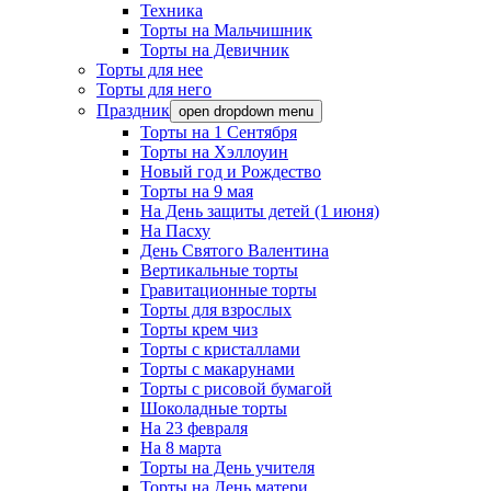
Техника
Торты на Мальчишник
Торты на Девичник
Торты для нее
Торты для него
Праздник
open dropdown menu
Торты на 1 Сентября
Торты на Хэллоуин
Новый год и Рождество
Торты на 9 мая
На День защиты детей (1 июня)
На Пасху
День Святого Валентина
Вертикальные торты
Гравитационные торты
Торты для взрослых
Торты крем чиз
Торты с кристаллами
Торты с макарунами
Торты с рисовой бумагой
Шоколадные торты
На 23 февраля
На 8 марта
Торты на День учителя
Торты на День матери