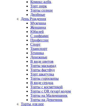
Комикс-кейк
Торт цирк
Торты солнце
Двойные
День Рождения
Мужчина
Женщина
Юбилей
С цифрами
Профессии
Спорт
Транспорт
Техника
Денежные
В виде цветов
Торты маскарад
Торты фастфуд
Торт шкатулка
Торты гороскопы
В виде сердца
Торты с косметикой
Торты с QR (куар) кодом
Торты на Мальчишник
Торты на Девичник
Торты для нее