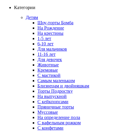
Категории
Детям
Шоу-торты Бомба
На Рождение
На крестины
1-5 лет
6-10 лет
Для мальчиков
11-16 лет
Для девочек
Животные
Кремовые
С мастикой
Самым маленьким
Близнецам и двойняшкам
Торты Подростку
На выпускной
С кейкпопсами
Пряничные торты
Муссовые
На определение пола
С вафельным рожком
С конфетами