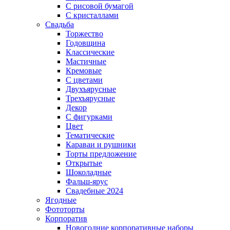
С рисовой бумагой
С кристаллами
Свадьба
Торжество
Годовщина
Классические
Мастичные
Кремовые
С цветами
Двухъярусные
Трехъярусные
Декор
С фигурками
Цвет
Тематические
Караваи и рушники
Торты предложение
Открытые
Шоколадные
Фальш-ярус
Свадебные 2024
Ягодные
Фототорты
Корпоратив
Новогодние корпоративные наборы