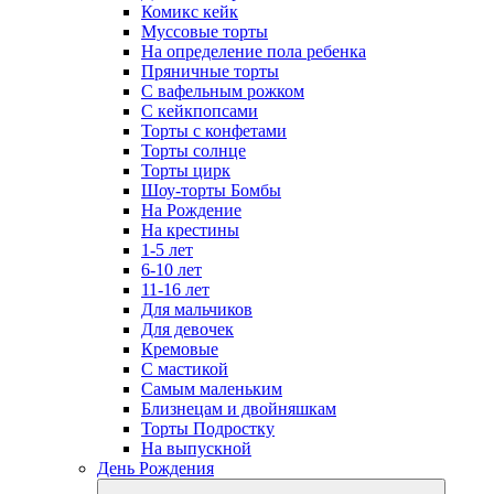
Комикс кейк
Муссовые торты
На определение пола ребенка
Пряничные торты
С вафельным рожком
С кейкпопсами
Торты с конфетами
Торты солнце
Торты цирк
Шоу-торты Бомбы
На Рождение
На крестины
1-5 лет
6-10 лет
11-16 лет
Для мальчиков
Для девочек
Кремовые
С мастикой
Самым маленьким
Близнецам и двойняшкам
Торты Подростку
На выпускной
День Рождения
open