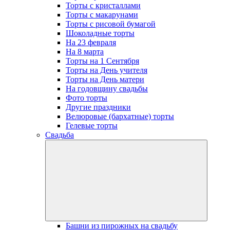
Торты с кристаллами
Торты с макарунами
Торты с рисовой бумагой
Шоколадные торты
На 23 февраля
На 8 марта
Торты на 1 Сентября
Торты на День учителя
Торты на День матери
На годовщину свадьбы
Фото торты
Другие праздники
Велюровые (бархатные) торты
Гелевые торты
Свадьба
open
dropdow
menu
Башни из пирожных на свадьбу