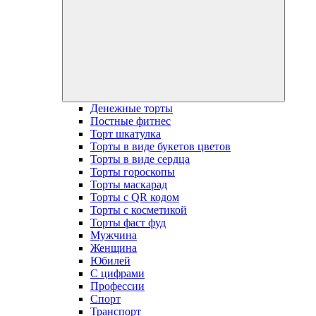
dropdow
menu
Денежные торты
Постные фитнес
Торт шкатулка
Торты в виде букетов цветов
Торты в виде сердца
Торты гороскопы
Торты маскарад
Торты с QR кодом
Торты с косметикой
Торты фаст фуд
Мужчина
Женщина
Юбилей
С цифрами
Профессии
Спорт
Транспорт