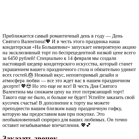
Приближается самый романтичный день в году — День
Святого Валентина!💖 И в честь этого праздника наша
кондитерская «На Большевике» запускает невероятную акцию
на эксклюзивный торт по беспрецедентной низкой цене всего
за 6450 рублей! Специально к 14 февраля мы создали
настоящий шедевр кондитерского искусства, который станет
украшением вашего праздничного стола и обязательно удивит
всех гостей.🎂 Нежный вкус, неповторимый дизайн и
атмосфера любви — все это ждет вас в нашем праздничном
десерте! 💖😍 Но это еще не все! В честь Дня Святого
Валентина мы снижаем цену на этот потрясающий торт!
Такого еще не было, и больше не будет! Успейте заказать свой
кусочек счастья! В дополнение к торту вы можете
преподнести вашим близким нашу праздничную гифку,
которую мы предоставим вам при покупке. Это
необыкновенный сюрприз для ваших любимых. Он точно
оставит незабываемые впечатления. 💖💕
Заказать звонок