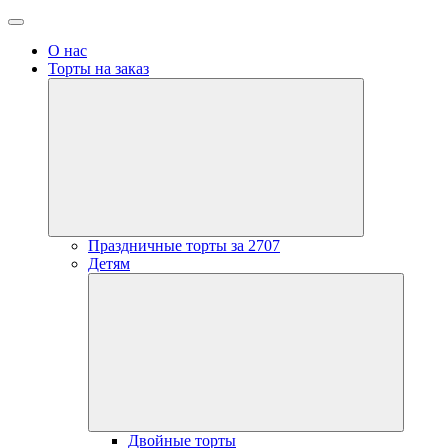
О нас
Торты на заказ
open
dropdown
menu
Праздничные торты за 2707
Детям
open
dropdow
menu
Двойные торты