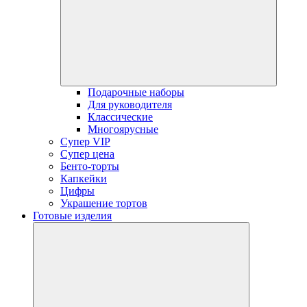
menu
Подарочные наборы
Для руководителя
Классические
Многоярусные
Супер VIP
Супер цена
Бенто-торты
Капкейки
Цифры
Украшение тортов
Готовые изделия
open
dropdown
menu