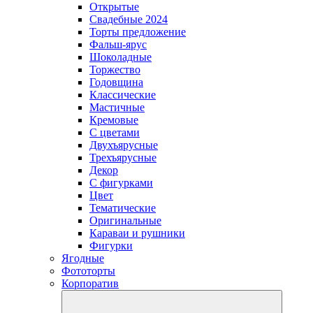
Открытые
Свадебные 2024
Торты предложение
Фальш-ярус
Шоколадные
Торжество
Годовщина
Классические
Мастичные
Кремовые
С цветами
Двухъярусные
Трехъярусные
Декор
С фигурками
Цвет
Тематические
Оригинальные
Караваи и рушники
Фигурки
Ягодные
Фототорты
Корпоратив
open
dropdow